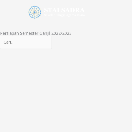
Lewati
ke
Profil
Pr
konten
Persiapan Semester Ganjil 2022/2023
Search