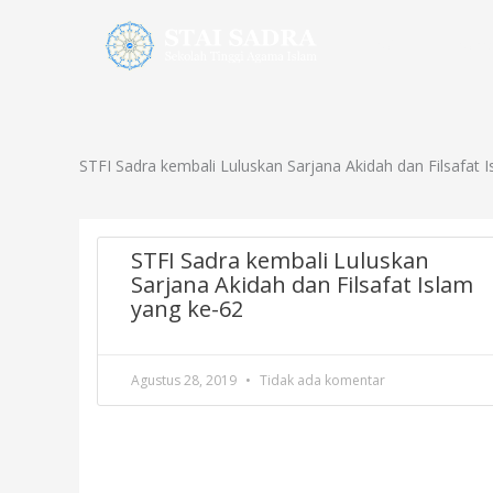
Lewati
ke
Profil
Progr
konten
STFI Sadra kembali Luluskan Sarjana Akidah dan Filsafat 
STFI Sadra kembali Luluskan
Sarjana Akidah dan Filsafat Islam
yang ke-62
Agustus 28, 2019
Tidak ada komentar