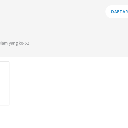
am Studi
Lembaga
Layanan
Informasi
DAFTAR
Islam yang ke-62