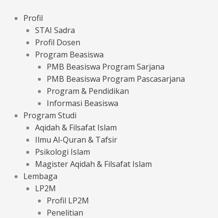
Lewati
ke
Profil
konten
STAI Sadra
Profil Dosen
Program Beasiswa
PMB Beasiswa Program Sarjana
PMB Beasiswa Program Pascasarjana
Program & Pendidikan
Informasi Beasiswa
Program Studi
Aqidah & Filsafat Islam
Ilmu Al-Quran & Tafsir
Psikologi Islam
Magister Aqidah & Filsafat Islam
Lembaga
LP2M
Profil LP2M
Penelitian