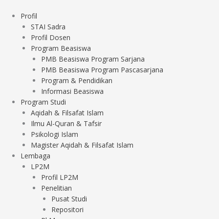
Lewati
ke
Profil
konten
STAI Sadra
Profil Dosen
Program Beasiswa
PMB Beasiswa Program Sarjana
PMB Beasiswa Program Pascasarjana
Program & Pendidikan
Informasi Beasiswa
Program Studi
Aqidah & Filsafat Islam
Ilmu Al-Quran & Tafsir
Psikologi Islam
Magister Aqidah & Filsafat Islam
Lembaga
LP2M
Profil LP2M
Penelitian
Pusat Studi
Repositori