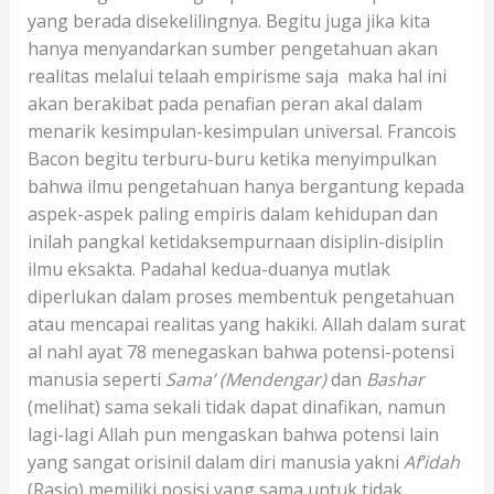
yang berada disekelilingnya. Begitu juga jika kita
hanya menyandarkan sumber pengetahuan akan
realitas melalui telaah empirisme saja maka hal ini
akan berakibat pada penafian peran akal dalam
menarik kesimpulan-kesimpulan universal. Francois
Bacon begitu terburu-buru ketika menyimpulkan
bahwa ilmu pengetahuan hanya bergantung kepada
aspek-aspek paling empiris dalam kehidupan dan
inilah pangkal ketidaksempurnaan disiplin-disiplin
ilmu eksakta. Padahal kedua-duanya mutlak
diperlukan dalam proses membentuk pengetahuan
atau mencapai realitas yang hakiki. Allah dalam surat
al nahl ayat 78 menegaskan bahwa potensi-potensi
manusia seperti
Sama’ (Mendengar)
dan
Bashar
(melihat) sama sekali tidak dapat dinafikan, namun
lagi-lagi Allah pun mengaskan bahwa potensi lain
yang sangat orisinil dalam diri manusia yakni
Af’idah
(Rasio) memiliki posisi yang sama untuk tidak