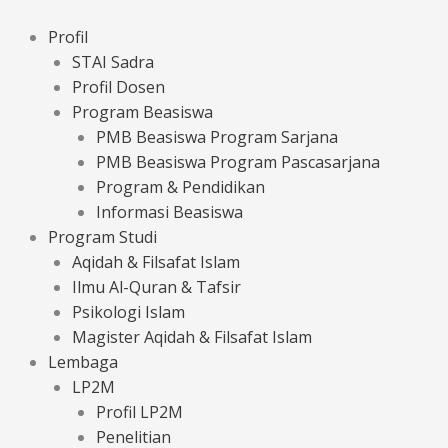
Lewati
ke
Profil
konten
STAI Sadra
Profil Dosen
Program Beasiswa
PMB Beasiswa Program Sarjana
PMB Beasiswa Program Pascasarjana
Program & Pendidikan
Informasi Beasiswa
Program Studi
Aqidah & Filsafat Islam
Ilmu Al-Quran & Tafsir
Psikologi Islam
Magister Aqidah & Filsafat Islam
Lembaga
LP2M
Profil LP2M
Penelitian