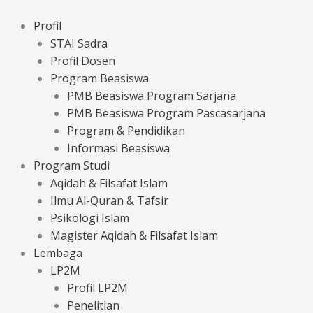
Lewati
ke
Profil
konten
STAI Sadra
Profil Dosen
Program Beasiswa
PMB Beasiswa Program Sarjana
PMB Beasiswa Program Pascasarjana
Program & Pendidikan
Informasi Beasiswa
Program Studi
Aqidah & Filsafat Islam
Ilmu Al-Quran & Tafsir
Psikologi Islam
Magister Aqidah & Filsafat Islam
Lembaga
LP2M
Profil LP2M
Penelitian