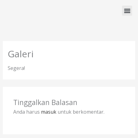
Lewati
ke
konten
Program Studi
Galeri
Segera!
Tinggalkan Balasan
Anda harus
masuk
untuk berkomentar.