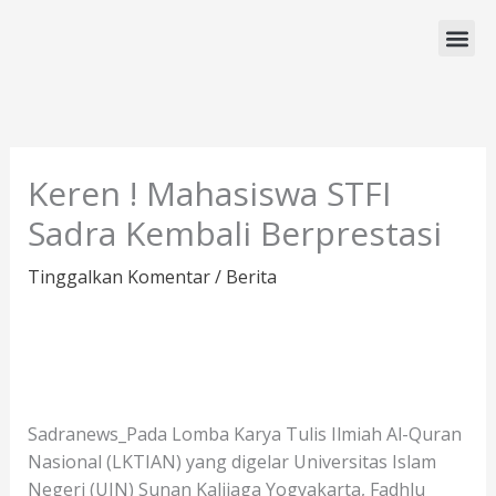
Lewati
ke
konten
Program Studi
Keren ! Mahasiswa STFI
Sadra Kembali Berprestasi
Tinggalkan Komentar
/
Berita
Sadranews_Pada Lomba Karya Tulis Ilmiah Al-Quran
Nasional (LKTIAN) yang digelar Universitas Islam
Negeri (UIN) Sunan Kalijaga Yogyakarta, Fadhlu