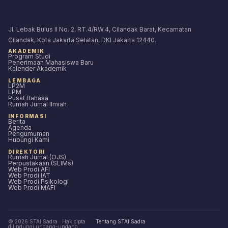
Jl. Lebak Bulus II No. 2, RT.4/RW.4, Cilandak Barat, Kecamatan
Cilandak, Kota Jakarta Selatan, DKI Jakarta 12440.
AKADEMIK
Program Studi
Penerimaan Mahasiswa Baru
Kalender Akademik
LEMBAGA
LP2M
LPM
Pusat Bahasa
Rumah Jurnal Ilmiah
INFORMASI
Berita
Agenda
Pengumuman
Hubungi Kami
DIREKTORI
Rumah Jurnal (OJS)
Perpustakaan (SLIMs)
Web Prodi AFI
Web Prodi IAT
Web Prodi Psikologi
Web Prodi MAFI
© 2026 STAI Sadra · Hak cipta
Tentang STAI Sadra
dilindungi undang-undang