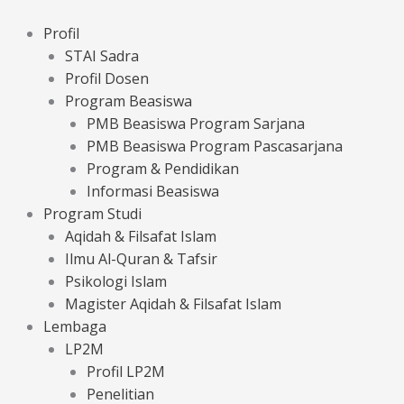
Lewati
ke
Profil
konten
STAI Sadra
Profil Dosen
Program Beasiswa
PMB Beasiswa Program Sarjana
PMB Beasiswa Program Pascasarjana
Program & Pendidikan
Informasi Beasiswa
Program Studi
Aqidah & Filsafat Islam
Ilmu Al-Quran & Tafsir
Psikologi Islam
Magister Aqidah & Filsafat Islam
Lembaga
LP2M
Profil LP2M
Penelitian