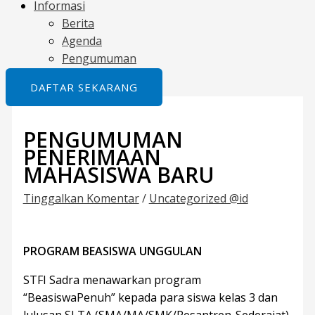
Informasi
Berita
Agenda
Pengumuman
DAFTAR SEKARANG
PENGUMUMAN
PENERIMAAN
MAHASISWA BARU
Tinggalkan Komentar
/
Uncategorized @id
PROGRAM BEASISWA UNGGULAN
STFI Sadra menawarkan program
“BeasiswaPenuh” kepada para siswa kelas 3 dan
lulusan SLTA (SMA/MA/SMK/Pesantren-Sederajat)