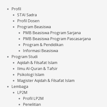
Lewati
ke
Profil
konten
STAI Sadra
Profil Dosen
Program Beasiswa
PMB Beasiswa Program Sarjana
PMB Beasiswa Program Pascasarjana
Program & Pendidikan
Informasi Beasiswa
Program Studi
Aqidah & Filsafat Islam
Ilmu Al-Quran & Tafsir
Psikologi Islam
Magister Aqidah & Filsafat Islam
Lembaga
LP2M
Profil LP2M
Penelitian