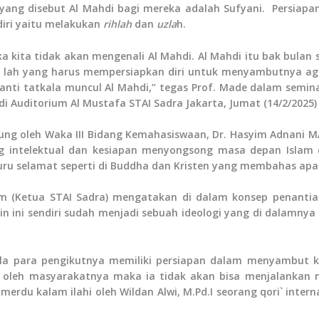
t yang disebut Al Mahdi bagi mereka adalah Sufyani. Persiap
ndiri yaitu melakukan
rihlah
dan
uzla
h.
 kita tidak akan mengenali Al Mahdi. Al Mahdi itu bak bulan
 lah yang harus mempersiapkan diri untuk menyambutnya agar
ti tatkala muncul Al Mahdi,” tegas Prof. Made dalam semina
 Auditorium Al Mustafa STAI Sadra Jakarta, Jumat (14/2/2025) 
ung oleh Waka III Bidang Kemahasiswaan, Dr. Hasyim Adnani
 intelektual dan kesiapan menyongsong masa depan Islam d
uru selamat seperti di Buddha dan Kristen yang membahas apaka
m (Ketua STAI Sadra) mengatakan di dalam konsep penanti
in ini sendiri sudah menjadi sebuah ideologi yang di dalamnya 
la para pengikutnya memiliki persiapan dalam menyambut 
 oleh masyarakatnya maka ia tidak akan bisa menjalankan m
erdu kalam ilahi oleh Wildan Alwi, M.Pd.I seorang qori` intern