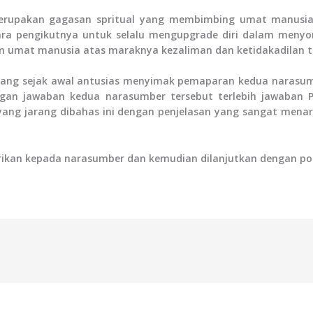
erupakan gagasan spritual yang membimbing umat manusia
para pengikutnya untuk selalu mengupgrade diri dalam men
an umat manusia atas maraknya kezaliman dan ketidakadilan te
 yang sejak awal antusias menyimak pemaparan kedua narasu
gan jawaban kedua narasumber tersebut terlebih jawaba
 yang jarang dibahas ini dengan penjelasan yang sangat me
erikan kepada narasumber dan kemudian dilanjutkan dengan p