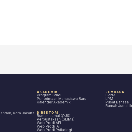
AKADEMIK
LEMBAGA
Program Studi
LP2M
Penerimaan Mahasiswa Baru
LPM
Kalender Akademik
Pusat Bahasa
Rumah Jurnal I
ilandak, Kota Jakarta
DIREKTORI
Rumah Jurnal (OJS)
Perpustakaan (SLIMs)
Web Prodi AFI
Web Prodi IAT
Web Prodi Psikologi