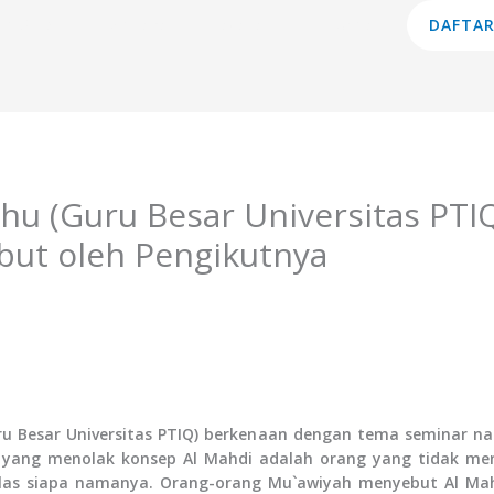
am Studi
Lembaga
Layanan
Informasi
DAFTAR
khu (Guru Besar Universitas PTI
ut oleh Pengikutnya
ru Besar Universitas PTIQ) berkenaan dengan tema seminar n
 yang menolak konsep Al Mahdi adalah orang yang tidak m
elas siapa namanya. Orang-orang Mu`awiyah menyebut Al Mah