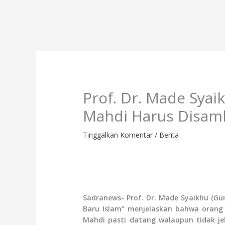
Lewati
Profil
Progr
ke
konten
Prof. Dr. Made Syai
Mahdi Harus Disamb
Tinggalkan Komentar
/
Berita
Sadranews- Prof. Dr. Made Syaikhu (Gu
Baru Islam” menjelaskan bahwa orang
Mahdi pasti datang walaupun tidak j