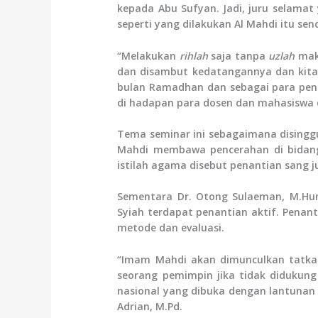
kepada Abu Sufyan. Jadi, juru selama
seperti yang dilakukan Al Mahdi itu se
“Melakukan
rihlah
saja tanpa
uzlah
maka
dan disambut kedatangannya dan kita
bulan Ramadhan dan sebagai para penan
di hadapan para dosen dan mahasiswa di
Tema seminar ini sebagaimana disingg
Mahdi membawa pencerahan di bidang
istilah agama disebut penantian sang j
Sementara Dr. Otong Sulaeman, M.Hu
Syiah terdapat penantian aktif. Penant
metode dan evaluasi.
“Imam Mahdi akan dimunculkan tatka
seorang pemimpin jika tidak didukung
nasional yang dibuka dengan lantunan m
Adrian, M.Pd.