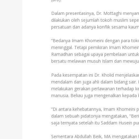
Dalam presentasinya, Dr. Mottaghi menyam
dilakukan oleh sejumlah tokoh muslim sep
persatuan dan adanya konflik sesama kaum
“Bedanya Imam Khomeini dengan para tokoh 
meninggal. Tetapi pemikiran Imam Khomeini 
Ramadhan sebagai upaya pembelaan untuk 
bersatu melawan musuh Islam dan mewujudk
Pada kesempatan ini Dr. Kholid menjelas
mendalam dan juga ahli dalam bidang sair
melakukan gerakan perlawanan terhadap ke
manusia. Beliau juga mengenalkan kepada 
“Di antara kehebatannya, Imam Khomeini pe
dalam sebuah pidatonya mengatakan, “Berik
saja ternyata setelah itu Saddam Husein pu
Sementara Abdullah Beik, MA mengatakan 