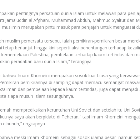
paikan pentingnya persatuan dunia Islam untuk melawan para penja
erti Jamaluddin al Afghani, Muhammad Abduh, Mahmud Syaltut dan 
 muslimin merupakan pintu masuk para penjajah untuk menguasai du
muslim pemersatu tersebut ialah pemikiran-pemikiran besar mereka 
tetap berlanjut hingga kini seperti aksi penentangan terhadap kezali
kemerdekaan Palestina, pembelaan terhadap kaum tertindas dan me
an peradaban baru dunia Islam,” terangnya.
kan bahwa Imam Khomeini merupakan sosok luar biasa yang berwawa
. Pemikiran-pemikirannya di samping dapat memacu semangat masya
zaliman dan pembelaan kepada kaum tertindas, juga dapat menjadi s
kita siapa musuh Islam sesunguhnya.
rnah memprediksikan keruntuhan Uni Soviet dan setelah itu Uni Sovi
utnya saya akan berpidato di Teheran,” tapi Imam Khomeini mengataka
n dibunuh,” ungkapnya.
bahwa meski Imam Khomeini sebagai sosok ulama besar namun kebe