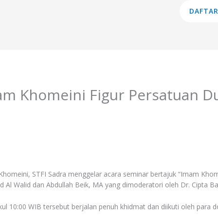
am Studi
Lembaga
Layanan
Informasi
DAFTAR
am Khomeini Figur Persatuan Du
omeini, STFI Sadra menggelar acara seminar bertajuk “Imam Khome
d Al Walid dan Abdullah Beik, MA yang dimoderatori oleh Dr. Cipta B
kul 10:00 WIB tersebut berjalan penuh khidmat dan diikuti oleh para