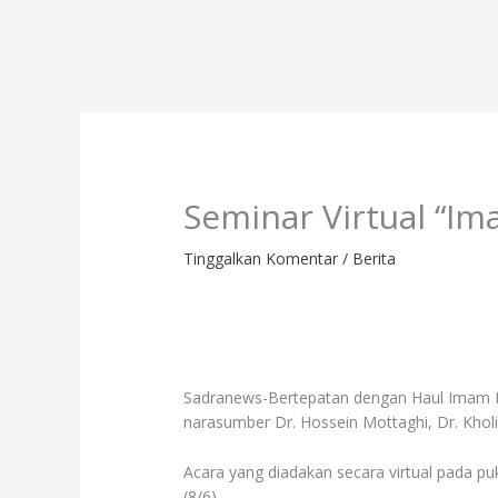
Lewati
Profil
Progr
ke
konten
Seminar Virtual “Im
Tinggalkan Komentar
/
Berita
Sadranews-Bertepatan dengan Haul Imam Kh
narasumber Dr. Hossein Mottaghi, Dr. Kholi
Acara yang diadakan secara virtual pada pu
(8/6).