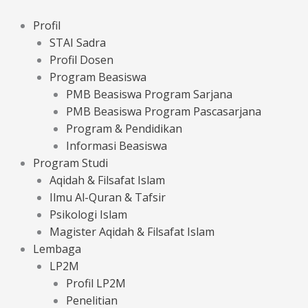
Lewati
ke
Profil
konten
STAI Sadra
Profil Dosen
Program Beasiswa
PMB Beasiswa Program Sarjana
PMB Beasiswa Program Pascasarjana
Program & Pendidikan
Informasi Beasiswa
Program Studi
Aqidah & Filsafat Islam
Ilmu Al-Quran & Tafsir
Psikologi Islam
Magister Aqidah & Filsafat Islam
Lembaga
LP2M
Profil LP2M
Penelitian