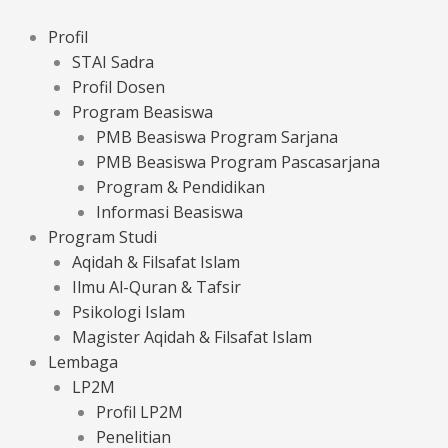
Lewati
ke
Profil
konten
STAI Sadra
Profil Dosen
Program Beasiswa
PMB Beasiswa Program Sarjana
PMB Beasiswa Program Pascasarjana
Program & Pendidikan
Informasi Beasiswa
Program Studi
Aqidah & Filsafat Islam
Ilmu Al-Quran & Tafsir
Psikologi Islam
Magister Aqidah & Filsafat Islam
Lembaga
LP2M
Profil LP2M
Penelitian