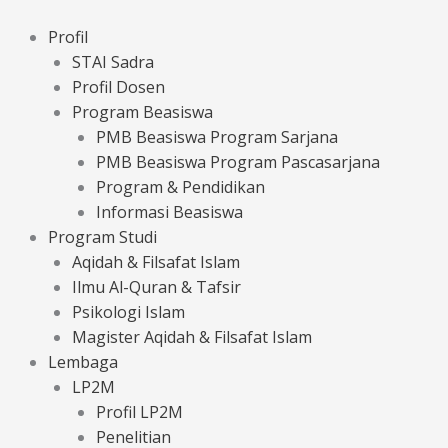
Lewati
ke
Profil
konten
STAI Sadra
Profil Dosen
Program Beasiswa
PMB Beasiswa Program Sarjana
PMB Beasiswa Program Pascasarjana
Program & Pendidikan
Informasi Beasiswa
Program Studi
Aqidah & Filsafat Islam
Ilmu Al-Quran & Tafsir
Psikologi Islam
Magister Aqidah & Filsafat Islam
Lembaga
LP2M
Profil LP2M
Penelitian