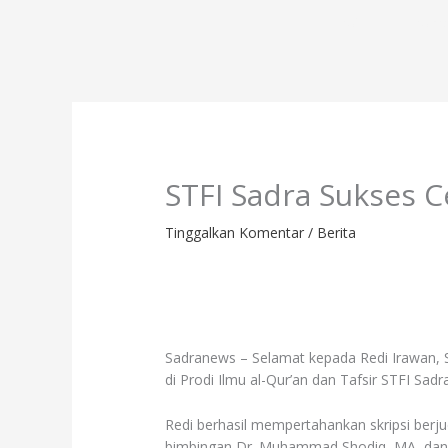
Lewati
Profil
Progr
ke
konten
STFI Sadra Sukses C
Tinggalkan Komentar
/
Berita
Sadranews – Selamat kepada Redi Irawan, S.
di Prodi Ilmu al-Qur’an dan Tafsir STFI Sadra
Redi berhasil mempertahankan skripsi berjud
bimbingan Dr. Muhammad Shodiq, MA, dan diu