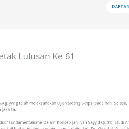
am Studi
Lembaga
Layanan
Informasi
DAFTAR
etak Lulusan Ke-61
Ag. yang telah melaksanakan Ujian Sidang Skripsi pada hari, Selasa,
 Jakarta.
ul: “Fundamentalisme Dalam Konsep Jahiliyah Sayyid Quthb: Studi Anal
ji di hadapan dewan penguji yang terdiri dari Dr. Kholid al-Walid,