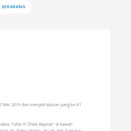
 SEKARANG
 7 Mei 2019 dan menjadi lulusan yang ke-61
isis Tafsir Fi Zhilal Alquran” di bawah
 M.Ag, Dr. Nano Warno, M. Ud, dan Dani nur