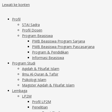
Lewati ke konten
Profil
STAI Sadra
Profil Dosen
Program Beasiswa
PMB Beasiswa Program Sarjana
PMB Beasiswa Program Pascasarjana
Program & Pendidikan
Informasi Beasiswa
Program Studi
Aqidah & Filsafat Islam
Ilmu Al-Quran & Tafsir
Psikologi Islam
Magister Aqidah & Filsafat Islam
Lembaga
LP2M
Profil LP2M
Penelitian