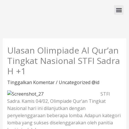
Lewati
ke
konten
Program Studi
Ulasan Olimpiade Al Qur’an
Tingkat Nasional STFI Sadra
H +1
Tinggalkan Komentar
/
Uncategorized @id
STFI
Sadra. Kamis 04/02, Olimpiade Qur’an Tingkat
Nasional hari ini dilanjutkan dengan
penyelenggaraan beberapa lomba. Adapun kategori
lomba yang sukses diselenggarakan oleh panitia