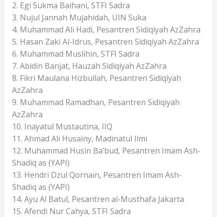
2. Egi Sukma Baihani, STFI Sadra
3. Nujul Jannah Mujahidah, UIN Suka
4. Muhammad Ali Hadi, Pesantren Sidiqiyah AzZahra
5. Hasan Zaki Al-Idrus, Pesantren Sidiqiyah AzZahra
6. Muhammad Muslihin, STFI Sadra
7. Abidin Banjat, Hauzah Sidiqiyah AzZahra
8. Fikri Maulana Hizbullah, Pesantren Sidiqiyah
AzZahra
9. Muhammad Ramadhan, Pesantren Sidiqiyah
AzZahra
10. Inayatul Mustautina, IIQ
11. Ahmad Ali Husainy, Madinatul Ilmi
12. Muhammad Husin Ba’bud, Pesantren Imam Ash-
Shadiq as (YAPI)
13. Hendri Dzul Qornain, Pesantren Imam Ash-
Shadiq as (YAPI)
14. Ayu Al Batul, Pesantren al-Musthafa Jakarta
15. Afendi Nur Cahya, STFI Sadra