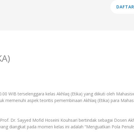
am Studi
Lembaga
Layanan
Informasi
DAFTAR
KA)
10.00 WIB terselenggara kelas Akhlaq (Etika) yang diikuti oleh Mahasi
untuk memenuhi aspek teoritis pemembinaan Akhlaq (Etika) para Mahas
Prof. Dr. Sayyed Mofid Hoseini Kouhsari bertindak sebagai Dosen Akh
yang diangkat pada momen kelas ini adalah “Menguatkan Pola Penuli