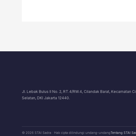
Jl. Lebak Bulus II No. 2, RT.4/RW.4, Cilandak Barat, Kecamatan C
Selatan, DKI Jakarta 12440.
© 2026 STAI Sadra · Hak cipta dilindungi undang-undang
Tentang STAI Sa