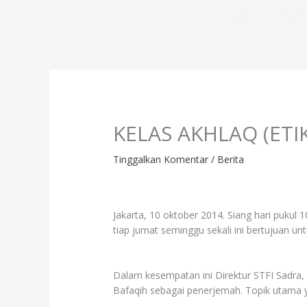
Lewati
Profil
Progr
ke
konten
KELAS AKHLAQ (ETI
Tinggalkan Komentar
/
Berita
Jakarta, 10 oktober 2014. Siang hari pukul 
tiap jumat seminggu sekali ini bertujuan 
Dalam kesempatan ini Direktur STFI Sadra, 
Bafaqih sebagai penerjemah. Topik utama 