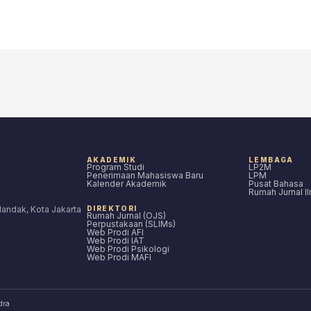
AKADEMIK
LEMBAGA
Program Studi
LP2M
Penerimaan Mahasiswa Baru
LPM
Kalender Akademik
Pusat Bahasa
Rumah Jurnal I
ilandak, Kota Jakarta
DIREKTORI
Rumah Jurnal (OJS)
Perpustakaan (SLIMs)
Web Prodi AFI
Web Prodi IAT
Web Prodi Psikologi
Web Prodi MAFI
dra