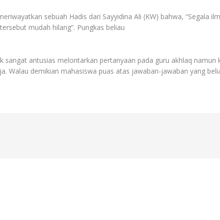
eriwayatkan sebuah Hadis dari Sayyidina Ali (KW) bahwa, “Segala ilmu 
ersebut mudah hilang”. Pungkas beliau
sangat antusias melontarkan pertanyaan pada guru akhlaq namun k
a. Walau demikian mahasiswa puas atas jawaban-jawaban yang beli