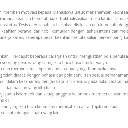
ni memberi motivasi kepada Mahasiswa untuk menanamkan kecintaan p
lamana keahlian tersebut tidak di aktualisasikan maka lambat-laun aka
ipsi atau Tesis oleh sebab itu biasakan diri kalian untuk menulis deng
keahlian berawal dari hobi, kemudian dengan latihan intens dan m
 kinerja kalian, seberapa besar keahlian menulis kalian berkembang. 
hkan, Terdapat beberapa cara/jalan untuk menguatkan pola penulisa
seorang penulis yang sering kita baca buku dan karyanya.
u dan membuat kesimpulan dari apa-apa yang disampaikannya.
 telah dibaca dengan bahasa dan pola penulisan sesuai pemahaman k
lami dalam keseharian, dengan kata lain menulis pada buku catatan ha
 setiap bacaan yang kita baca.
rjasama kelompok dan setiap anggota kelompok mempersiapkan mate
s dll
aan yang kita baca kemudian memisahkan antar topik tersebut.
sesuatu dengan suatu yang lain.