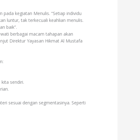
ada kegiatan Menulis. “Setiap individu
n luntur, tak terkecuali keahlian menulis.
an baik”.
elewati berbagai macam tahapan akan
Lanjut Direktur Yayasan Hikmat Al Mustafa
n:
ita sendiri.
rian.
ri sesuai dengan segmentasinya. Seperti