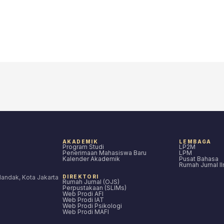
AKADEMIK
LEMBAGA
Program Studi
LP2M
Penerimaan Mahasiswa Baru
LPM
Kalender Akademik
Pusat Bahasa
Rumah Jurnal I
ilandak, Kota Jakarta
DIREKTORI
Rumah Jurnal (OJS)
Perpustakaan (SLIMs)
Web Prodi AFI
Web Prodi IAT
Web Prodi Psikologi
Web Prodi MAFI