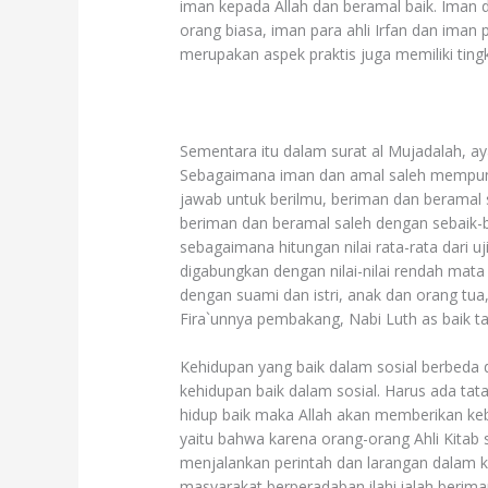
iman kepada Allah dan beramal baik. Iman 
orang biasa, iman para ahli Irfan dan iman
merupakan aspek praktis juga memiliki ting
Sementara itu dalam surat al Mujadalah, a
Sebagaimana iman dan amal saleh mempunyai
jawab untuk berilmu, beriman dan beramal 
beriman dan beramal saleh dengan sebaik-b
sebagaimana hitungan nilai rata-rata dari u
digabungkan dengan nilai-nilai rendah mata
dengan suami dan istri, anak dan orang tua,
Fira`unnya pembakang, Nabi Luth as baik t
Kehidupan yang baik dalam sosial berbeda 
kehidupan baik dalam sosial. Harus ada tat
hidup baik maka Allah akan memberikan kebe
yaitu bahwa karena orang-orang Ahli Kitab 
menjalankan perintah dan larangan dalam k
masyarakat berperadaban ilahi ialah berim