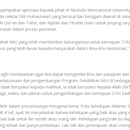
mpaikan apresiasi kepada pihak Al Mustafa International University
ada sekitar 566 mahasiswa/i yang berasal dari beragam daerah di selu
Al Qur`an dan Tafsir, dan Aqidah dan Filsafat Islam untuk Jenjang sar
 masih dalam proses perizinan.
 pihak MIU yang telah memberikan dukungannya untuk kemajuan STA
si yang lebih besar kepada masyarakat dalam ilmu-ilmu keislaman,”
aghi menekankan agar kita dapat mengambil ilmu dan pelajaran dari
pelaksanaan dan pengembangan Program Pendidikan MIU di berbagai 
tidak bersyukur kepada makhluk, ia tidak bersyukur kepada Allah SWT
ga, waktu dan pikiran untuk pengembangan dan kemajuan STAI Sadr
Mehr dalam presentasinya mengenai tema “Pola Kehidupan Mukmin D
 Al A`raf, ayat 96 menjelaskan bahwa kehidupan yang baik atau yang 
t baik untuk diri sendiri atau orang lain. Kehidupan yang baik itu dapa
aling terkait dan punya perbedaan. Laki-laki dan perempuan akan me