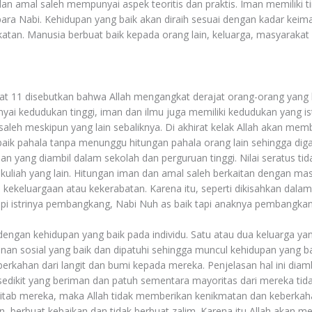
dan amal saleh mempunyai aspek teoritis dan praktis. Iman memiliki 
 para Nabi. Kehidupan yang baik akan diraih sesuai dengan kadar keim
katan. Manusia berbuat baik kepada orang lain, keluarga, masyaraka
yat 11 disebutkan bahwa Allah mengangkat derajat orang-orang yang 
 kedudukan tinggi, iman dan ilmu juga memiliki kedudukan yang ist
saleh meskipun yang lain sebaliknya. Di akhirat kelak Allah akan me
aik pahala tanpa menunggu hitungan pahala orang lain sehingga digab
jian yang diambil dalam sekolah dan perguruan tinggi. Nilai seratus ti
 kuliah yang lain. Hitungan iman dan amal saleh berkaitan dengan ma
 kekeluargaan atau kekerabatan. Karena itu, seperti dikisahkan dalam 
api istrinya pembangkang, Nabi Nuh as baik tapi anaknya pembangka
dengan kehidupan yang baik pada individu. Satu atau dua keluarga y
anan sosial yang baik dan dipatuhi sehingga muncul kehidupan yang b
rkahan dari langit dan bumi kepada mereka. Penjelasan hal ini diambi
sedikit yang beriman dan patuh sementara mayoritas dari mereka tida
itab mereka, maka Allah tidak memberikan kenikmatan dan keberkahan
an, berbuat kebaikan dan tidak berbuat zalim. Karena itu Allah akan