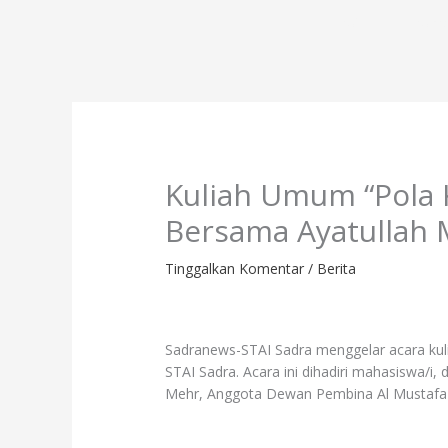
Lewati
Profil
Progr
ke
konten
Kuliah Umum “Pola 
Bersama Ayatullah
Tinggalkan Komentar
/
Berita
Sadranews-STAI Sadra menggelar acara kuli
STAI Sadra. Acara ini dihadiri mahasiswa/
Mehr, Anggota Dewan Pembina Al Mustafa Int