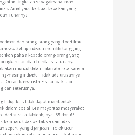
tingkatan-tingkatan sebagaimana iman
anan. Amal yaitu berbuat kebaikan yang
t dan Tuhannya.
beriman dan orang-orang yang diberi ilmu.
imewa. Setiap individu memiliki tanggung
mberikan pahala kepada orang-orang yang
ungkan dan diambil nilai rata-ratanya
dak akan muncul dalam nilai rata-rata karena
sing-masing individu. Tidak ada urusannya
al Quran bahwa istri Fira`un baik tapi
ng dan seterusnya.
ang hidup baik tidak dapat membentuk
aik dalam sosial. Bila mayoritas masyarakat
l dari surat al Maidah, ayat 65 dan 66
k beriman, tidak bertakwa dan tidak
 seperti yang dijanjikan. Tolok ukur
 menghancurkan kehidupan masyarakat yang