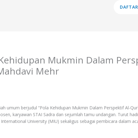
am Studi
Lembaga
Layanan
Informasi
DAFTAR
Kehidupan Mukmin Dalam Perspe
 Mahdavi Mehr
ah umum berjudul “Pola Kehidupan Mukmin Dalam Perspektif Al-Qur`a
i, dosen, karyawan STAI Sadra dan sejumlah tamu undangan. Turut h
ernational University (MIU) sekaligus sebagai pembicara dalam acara