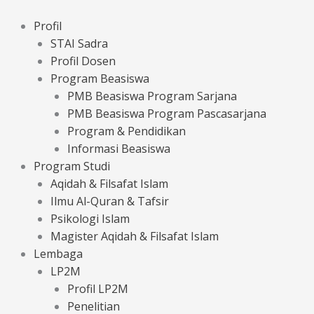
Lewati
ke
Profil
konten
STAI Sadra
Profil Dosen
Program Beasiswa
PMB Beasiswa Program Sarjana
PMB Beasiswa Program Pascasarjana
Program & Pendidikan
Informasi Beasiswa
Program Studi
Aqidah & Filsafat Islam
Ilmu Al-Quran & Tafsir
Psikologi Islam
Magister Aqidah & Filsafat Islam
Lembaga
LP2M
Profil LP2M
Penelitian