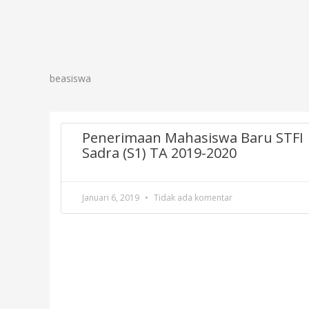
Lewati
Profil
Progr
ke
konten
beasiswa
Penerimaan Mahasiswa Baru STFI
Sadra (S1) TA 2019-2020
Januari 6, 2019
Tidak ada komentar