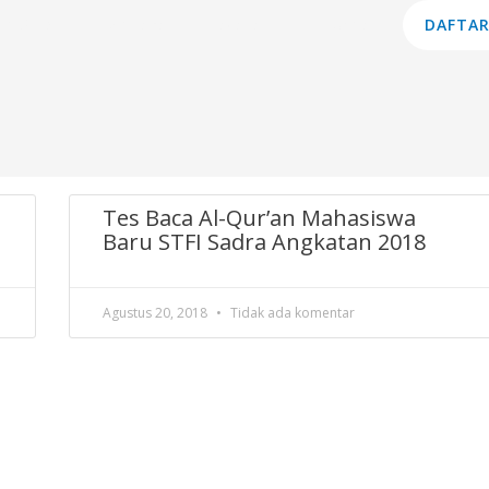
am Studi
Lembaga
Layanan
Informasi
DAFTAR
Tes Baca Al-Qur’an Mahasiswa
Baru STFI Sadra Angkatan 2018
Agustus 20, 2018
Tidak ada komentar