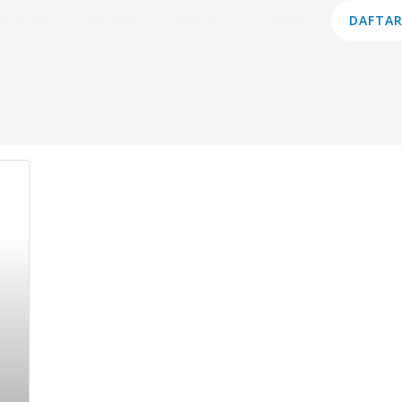
am Studi
Lembaga
Layanan
Informasi
DAFTAR