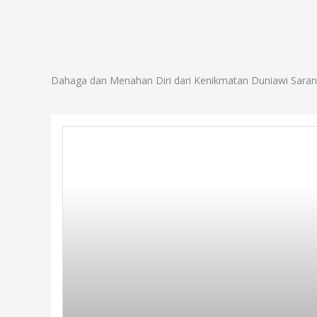
Lewati
Profil
Progr
ke
konten
Dahaga dan Menahan Diri dari Kenikmatan Duniawi Sarana