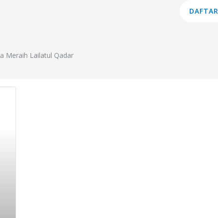
am Studi
Lembaga
Layanan
Informasi
DAFTAR
 Meraih Lailatul Qadar