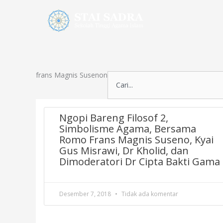
Lewati
ke
Profil
Pr
konten
frans Magnis Susenon
Search
Ngopi Bareng Filosof 2,
Simbolisme Agama, Bersama
Romo Frans Magnis Suseno, Kyai
Gus Misrawi, Dr Kholid, dan
Dimoderatori Dr Cipta Bakti Gama
Desember 7, 2018
Tidak ada komentar