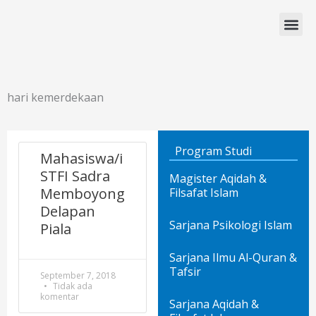
Lewati
ke
konten
Program Studi
hari kemerdekaan
Program Studi
Mahasiswa/i
STFI Sadra
Magister Aqidah &
Memboyong
Filsafat Islam
Delapan
Sarjana Psikologi Islam
Piala
Sarjana Ilmu Al-Quran &
Tafsir
September 7, 2018
Tidak ada
komentar
Sarjana Aqidah &