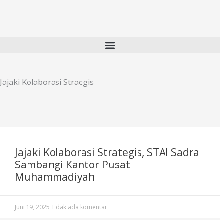
Lewati
ke
konten
Jajaki Kolaborasi Straegis
Jajaki Kolaborasi Strategis, STAI Sadra
Sambangi Kantor Pusat
Muhammadiyah
Juni 19, 2025
Tidak ada komentar