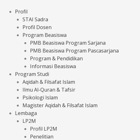
Lewati
ke
Profil
konten
STAI Sadra
Profil Dosen
Program Beasiswa
PMB Beasiswa Program Sarjana
PMB Beasiswa Program Pascasarjana
Program & Pendidikan
Informasi Beasiswa
Program Studi
Aqidah & Filsafat Islam
Ilmu Al-Quran & Tafsir
Psikologi Islam
Magister Aqidah & Filsafat Islam
Lembaga
LP2M
Profil LP2M
Penelitian