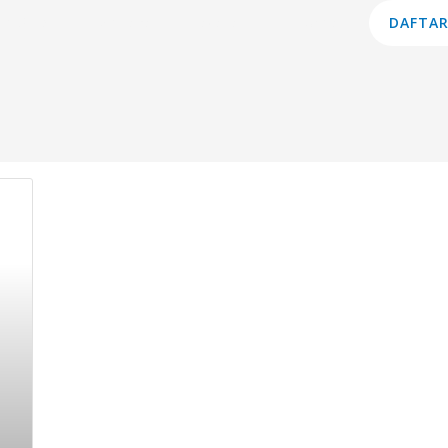
am Studi
Lembaga
Layanan
Informasi
DAFTAR