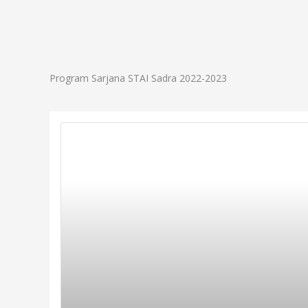
Lewati
Profil
Progr
ke
konten
Program Sarjana STAI Sadra 2022-2023