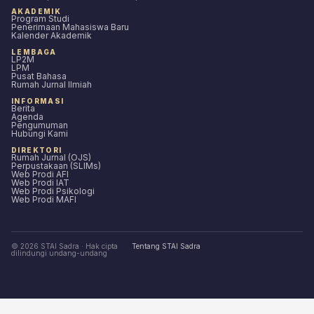
AKADEMIK
Program Studi
Penerimaan Mahasiswa Baru
Kalender Akademik
LEMBAGA
LP2M
LPM
Pusat Bahasa
Rumah Jurnal Ilmiah
INFORMASI
Berita
Agenda
Pengumuman
Hubungi Kami
DIREKTORI
Rumah Jurnal (OJS)
Perpustakaan (SLIMs)
Web Prodi AFI
Web Prodi IAT
Web Prodi Psikologi
Web Prodi MAFI
© 2026 STAI Sadra · Hak cipta
Tentang STAI Sadra
dilindungi undang-undang