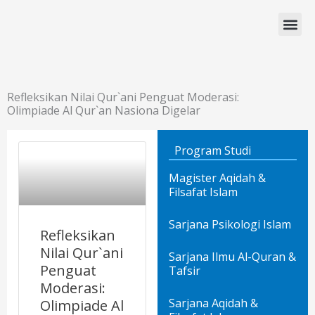
Lewati
ke
konten
Program Studi
Refleksikan Nilai Qur`ani Penguat Moderasi:
Olimpiade Al Qur`an Nasiona Digelar
Program Studi
Magister Aqidah &
Filsafat Islam
Sarjana Psikologi Islam
Refleksikan
Nilai Qur`ani
Sarjana Ilmu Al-Quran &
Penguat
Tafsir
Moderasi:
Sarjana Aqidah &
Olimpiade Al