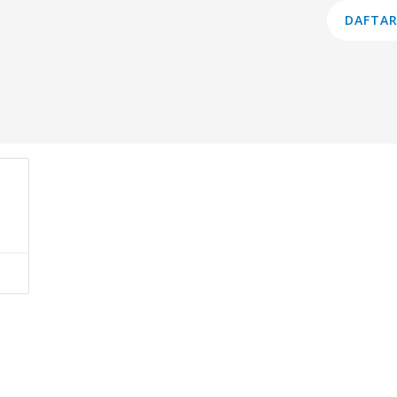
am Studi
Lembaga
Layanan
Informasi
DAFTAR