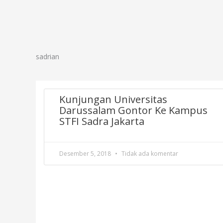
Lewati
Profil
Progr
ke
konten
sadrian
Kunjungan Universitas
Darussalam Gontor Ke Kampus
STFI Sadra Jakarta
Desember 5, 2018
Tidak ada komentar