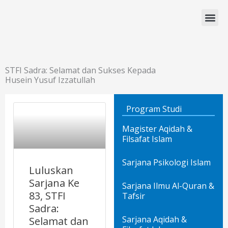
Lewati
ke
konten
Program Studi
STFI Sadra: Selamat dan Sukses Kepada
Husein Yusuf Izzatullah
Program Studi
Magister Aqidah &
Filsafat Islam
Sarjana Psikologi Islam
Luluskan
Sarjana Ke
Sarjana Ilmu Al-Quran &
83, STFI
Tafsir
Sadra:
Sarjana Aqidah &
Selamat dan