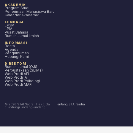
AKADEMIK
Program Studi
Penerimaan Mahasiswa Baru
Kalender Akademik
LEMBAGA
LP2M
LPM
Pusat Bahasa
Rumah Jurnal Ilmiah
INFORMASI
Berita
Agenda
Pengumuman
Hubungi Kami
DIREKTORI
Rumah Jurnal (OJS)
Perpustakaan (SLIMs)
Web Prodi AFI
Web Prodi IAT
Web Prodi Psikologi
Web Prodi MAFI
© 2026 STAI Sadra · Hak cipta
Tentang STAI Sadra
dilindungi undang-undang