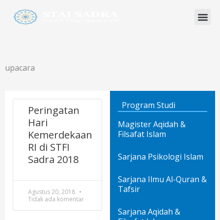
Lewati
ke
konten
Program Studi
upacara
Program Studi
Peringatan
Hari
Magister Aqidah &
Kemerdekaan
Filsafat Islam
RI di STFI
Sarjana Psikologi Islam
Sadra 2018
Sarjana Ilmu Al-Quran &
Tafsir
Agustus 20, 2018
Tidak ada komentar
Sarjana Aqidah &