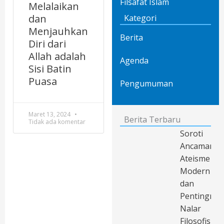
Filsafat Islam
Melalaikan
dan
Kategori
Menjauhkan
Berita
Diri dari
Allah adalah
Agenda
Sisi Batin
Puasa
Pengumuman
Maret 13, 2024
Berita Terbaru
Tidak ada komentar
Soroti
Ancaman
Ateisme
Modern
dan
Pentingnya
Nalar
Filosofis,