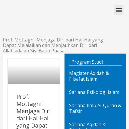
Lewati
ke
konten
Program Studi
Prof. Mottaghi: Menjaga Diri dari Hal-Hal yang
Dapat Melalaikan dan Menjauhkan Diri dari
Allah adalah Sisi Batin Puasa
Program Studi
Magister Aqidah &
Filsafat Islam
Sarjana Psikologi Islam
Prof.
Mottaghi:
Sarjana Ilmu Al-Quran &
Menjaga Diri
Tafsir
dari Hal-Hal
Sarjana Aqidah &
yang Dapat