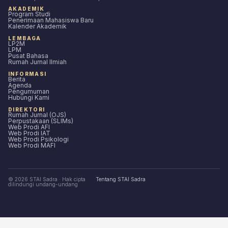
AKADEMIK
Program Studi
Penerimaan Mahasiswa Baru
Kalender Akademik
LEMBAGA
LP2M
LPM
Pusat Bahasa
Rumah Jurnal Ilmiah
INFORMASI
Berita
Agenda
Pengumuman
Hubungi Kami
DIREKTORI
Rumah Jurnal (OJS)
Perpustakaan (SLIMs)
Web Prodi AFI
Web Prodi IAT
Web Prodi Psikologi
Web Prodi MAFI
© 2026 STAI Sadra · Hak cipta
Tentang STAI Sadra
dilindungi undang-undang