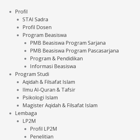
Lewati
ke
Profil
konten
STAI Sadra
Profil Dosen
Program Beasiswa
PMB Beasiswa Program Sarjana
PMB Beasiswa Program Pascasarjana
Program & Pendidikan
Informasi Beasiswa
Program Studi
Aqidah & Filsafat Islam
Ilmu Al-Quran & Tafsir
Psikologi Islam
Magister Aqidah & Filsafat Islam
Lembaga
LP2M
Profil LP2M
Penelitian